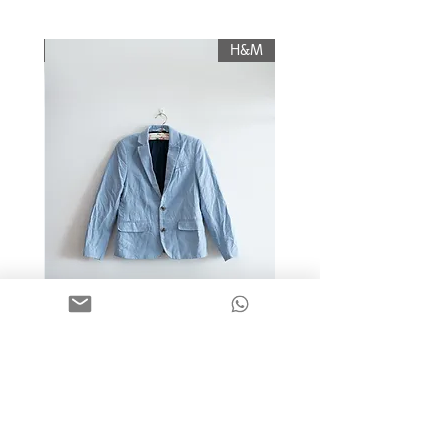
עליו החזר כספי, והוא יוחזר לשולח רק לאחר
תשלום עלות משלוח.
KIWI
H&M
מידה 9-10 | בלייזר כותנה כחול
בהיר | H&M
מחיר