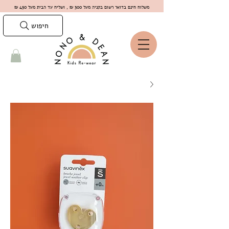
משלוח חינם בדואר רשום בקניה מעל 300 ₪ , ושליח עד הבית מעל 450 ₪
חיפוש