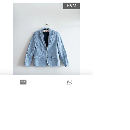
תשלום עלות משלוח.
KIWI
H&M
מידה 9-10 | בלייזר כותנה כחול
בהיר | H&M
מחיר