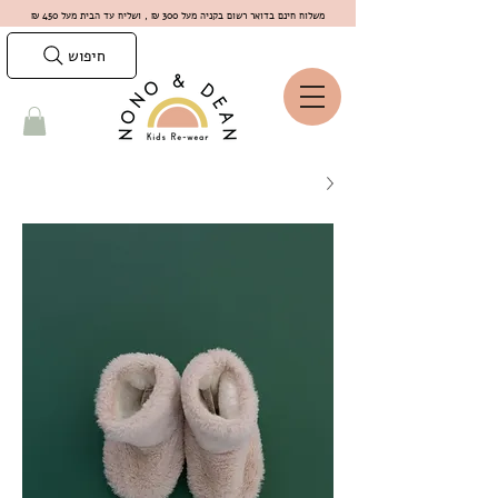
משלוח חינם בדואר רשום בקניה מעל 300 ₪ , ושליח עד הבית מעל 450 ₪
חיפוש