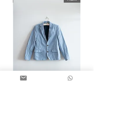
מידה 9-10 | בלייזר כותנה כחול
בהיר | H&M
מחיר