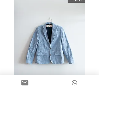
מידה 9-10 | בלייזר כותנה כחול
בהיר | H&M
מחיר