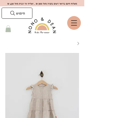
משלוח חינם בדואר רשום בקניה מעל 300 ₪ , ושליח עד הבית מעל 450 ₪
חיפוש